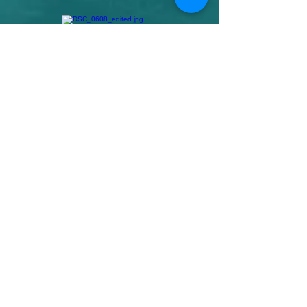
ivo morelato
istruttore
La DIVEZONE è DAN PARNER
e promuove la sicurezza subacquea
contribuendo a creare una
comunità subacquea sempre più