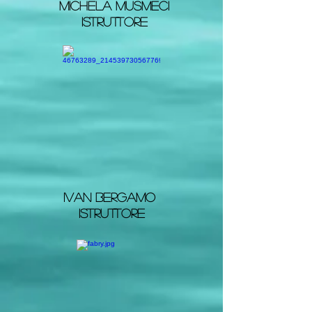
Michela musmeci
istruttore
ivan bergamo
Istruttore