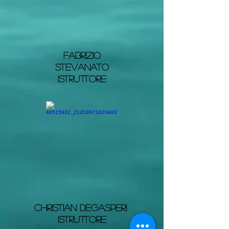
Fabrizio
Stevanato
Istruttore
CHristian degasperi
istruttore