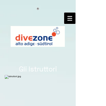
google-site-verification=wAnXu9WAb6kJi3oNk7NrTvHGpcKfF7-
Xv4kOxNxT3CE
Gli Istruttori