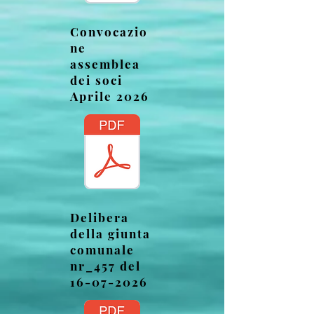
Convocazio
ne
assemblea
dei soci
Aprile 2026
Delibera
della giunta
comunale
nr_457 del
16-07-2026