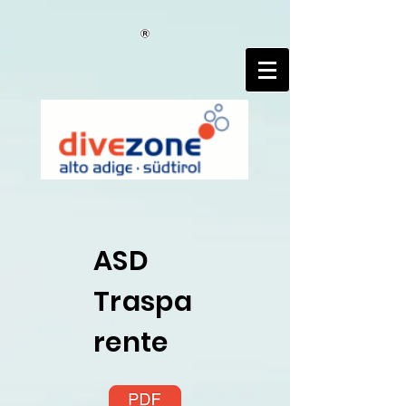
google-site-verification=wAnXu9WAb6kJi3oNk7NrTvHGpcKfF7-
Xv4kOxNxT3CE
ASD
Traspa
rente