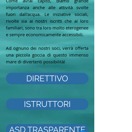
Come avrai capito, diamo grande
importanza anche alle attività svolte
fuori dall'acqua. Le iniziative sociali,
rivolte sia ai nostri iscritti che ai loro
familiari, sono tra loro molto eterogenee
e sempre economicamente accessibili.
Ad ognuno dei nostri soci, verrà offerta
una piccola goccia di questo immenso
mare di divertenti possibilità!
DIRETTIVO
ISTRUTTORI
ASD TRASPARENTE