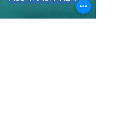
La DIVEZONE è DAN PARNER
e promuove la sicurezza subacquea
contribuendo a creare una
comunità subacquea sempre più
sicura. Se decidi di fare un'
assicurazione subacquea DAN o
rinnovi la tua assicurazione DAN,
9
9
719
scrivi il codice
nel campo
dedicato DAN sponsor. Ci aiuterai
così a crescere.