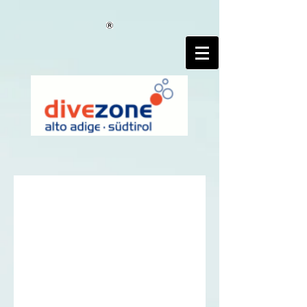
google-site-verification=wAnXu9WAb6kJi3oNk7NrTvHGpcKfF7-
Xv4kOxNxT3CE