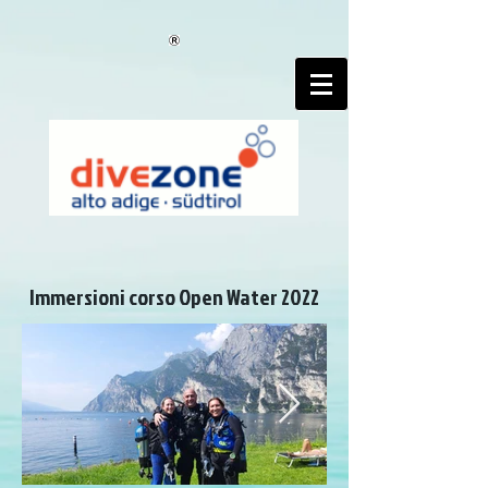
google-site-verification=wAnXu9WAb6kJi3oNk7NrTvHGpcKfF7-
Xv4kOxNxT3CE
Immersioni corso Open Water 2022