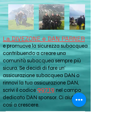
La DIVEZONE è DAN PARNER
e promuove la sicurezza subacquea
contribuendo a creare una
comunità subacquea sempre più
sicura. Se decidi di fare un'
assicurazione subacquea DAN o
rinnovi la tua assicurazione DAN,
9
9
719
scrivi il codice
nel campo
dedicato DAN sponsor. Ci aiuterai
così a crescere.