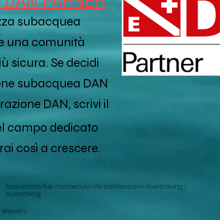
è DAN PARNER
ezza subacquea
re una comunità
 sicura. Se decidi
zione subacquea DAN
razione DAN, scrivi il
el campo dedicato
ai così a crescere.
Associazione Sub riconosciuta che collabora con diversi diving /
scubadiving
h
Wix.com