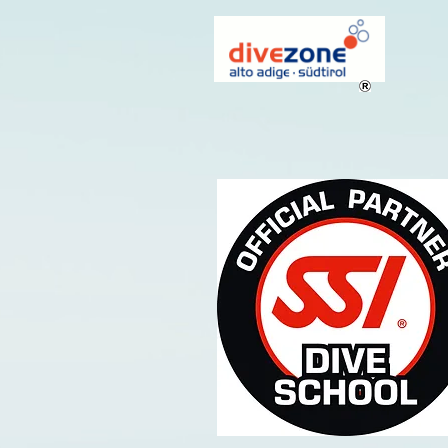
google-site-verification=wAnXu9WAb6kJi3oNk7NrTvHGpcKfF7-Xv4kOxNxT3CE