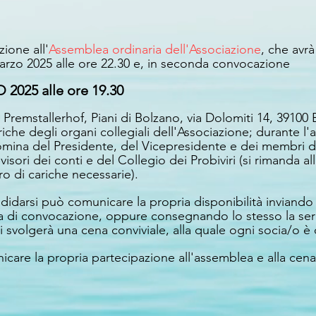
zione all'
Assemblea ordinaria dell'Associazione
, che avrà
arzo 2025 alle ore 22.30 e, in seconda convocazione
025 alle ore 19.30
 Premstallerhof, Piani di Bolzano, via Dolomiti 14, 39100
che degli organi collegiali dell'Associazione; durante l'
nomina del Presidente, del Vicepresidente e dei membri de
isori dei conti e del Collegio dei Probiviri (si rimanda al
o di cariche necessarie).
didarsi può comunicare la propria disponibilità inviando vi
ra di convocazione, oppure consegnando lo stesso la ser
 svolgerà una cena conviviale, alla quale ogni socia/o è 
nicare la propria partecipazione all'assemblea e alla cena