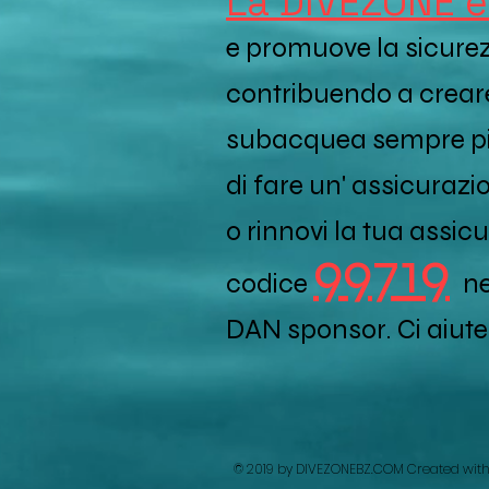
La DIVEZONE 
e promuove la sicur
contribuendo a crea
subacquea sempre più
di fare un' assicura
o rinnovi la tua assicu
9
9
719
codice
n
DAN sponsor. Ci aiuter
© 2019 by DIVEZONEBZ.COM Created wit